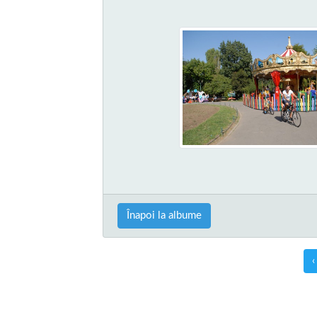
Înapoi la albume
‹